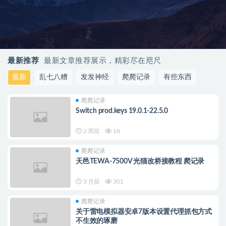
最新推荐
最新文章推荐展示，精彩尽在咫尺
最新
乱七八糟
发发神经
爬爬记录
有些东西
爬爬记录
Switch prod.keys 19.0.1-22.5.0
2 周前
18
爬爬记录
天邑TEWA-7500V 光猫改桥接教程 爬记录
3 月前
301
爬爬记录
关于雷电模拟器安卓7版本设置代理抓包方式
不生效的琢磨