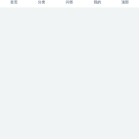
首页
分类
问答
我的
顶部
风月本无边，聚散皆是缘！
韩忠旭 & 星星点点 . All rights reserved
|
豫ICP备14004027号-1
|