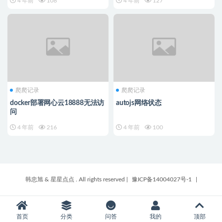
4 年前
108
4 年前
127
爬爬记录
爬爬记录
docker部署网心云18888无法访
autojs网络状态
问
4 年前
216
4 年前
100
韩忠旭 & 星星点点 . All rights reserved
|
豫ICP备14004027号-1
|
首页
分类
问答
我的
顶部