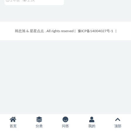
2 年前
2.1K
韩忠旭 & 星星点点 . All rights reserved
|
豫ICP备14004027号-1
|
首页
分类
问答
我的
顶部