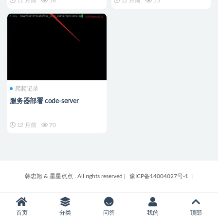
11 月前
56
12 月前
55
爬爬记录
服务器部署 code-server
12 月前
70
韩忠旭 & 星星点点 . All rights reserved
|
豫ICP备14004027号-1
|
首页
分类
问答
我的
顶部