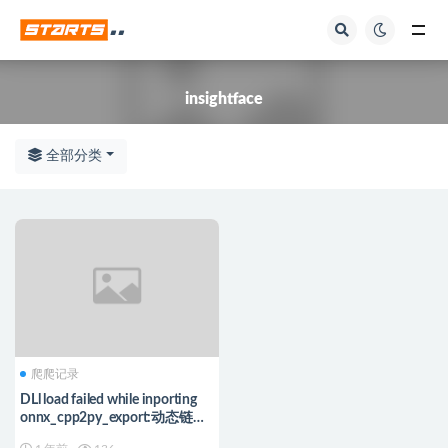
全部
insightface
全部分类
爬爬记录
DLl load failed while inporting
onnx_cpp2py_export:动态链接
库(DLL)初始化例程失败